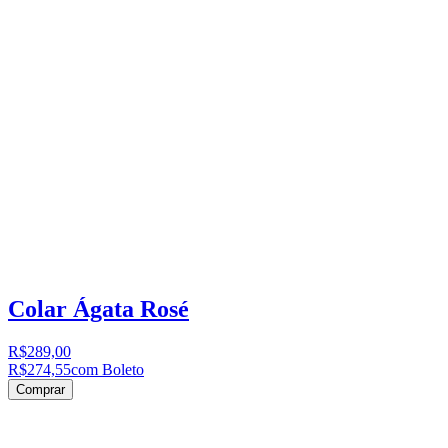
Colar Ágata Rosé
R$289,00
R$274,55
com Boleto
Comprar