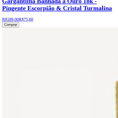
Gargantilha Banhada a Ouro 18k -
Pingente Escorpião & Cristal Turmalina
R$189,00
R$75,60
Comprar